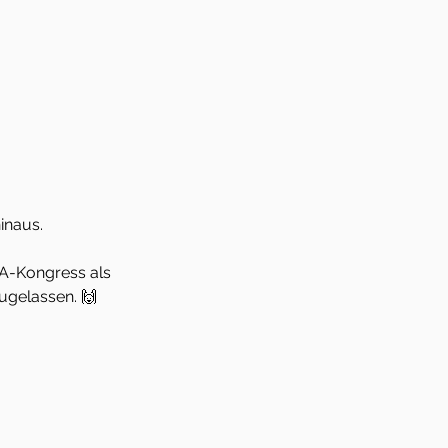
inaus.  
PA-Kongress als 
ugelassen. 🙌 