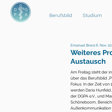
Berufsbild
Studium
Emanuel Brenz
6. Nov. 2
Weiteres Pr
Austausch
Am Freitag steht der i
über das Berufsbild 
„
P
Fokus. In der Zeit von 
werden 
Daria Hunfeld
der DGPA e.V., und Mar
Schöneboom, 
Bereich
Außenkommunikation 