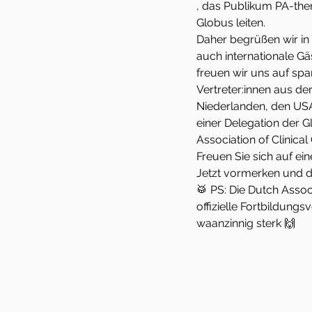
, das Publikum PA-the
Globus leiten.  
Daher begrüßen wir in
auch internationale Gä
freuen wir uns auf sp
Vertreter:innen aus de
Niederlanden, den USA
einer Delegation der G
Association of Clinica
Freuen Sie sich auf ei
Jetzt vormerken und da
🥁 PS: Die Dutch Assoc
offizielle Fortbildung
waanzinnig sterk 🙌 