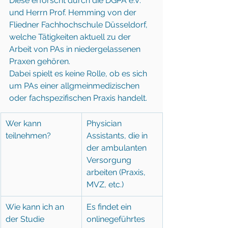
Diese erforscht durch die DGPA e.V. 
und Herrn Prof. Hemming von der 
Fliedner Fachhochschule Düsseldorf, 
welche Tätigkeiten aktuell zu der 
Arbeit von PAs in niedergelassenen 
Praxen gehören. 
Dabei spielt es keine Rolle, ob es sich 
um PAs einer allgmeinmedizischen 
oder fachspezifischen Praxis handelt. 
Wer kann 
​Physician 
teilnehmen?
Assistants, die in 
der ambulanten 
Versorgung 
arbeiten (Praxis, 
MVZ, etc.)
​Wie kann ich an 
Es findet ein 
der Studie 
onlinegeführtes 