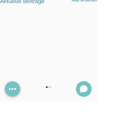
Alle ansehen
Aktuelle Beiträge
Deutsche Gesellschaft
für
Physician Assistants e.V.
AMBOSS x DGPA e.V.
Postfach 50 12 26