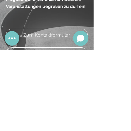
Veranstaltungen begrüßen zu dürfen!
Zum Kontaktformular
E-Mail senden
Deutsche Gesellschaft
für
Physician Assistants e.V.
Postfach 50 12 26
42905 Wermelskirchen
info@pa-deutschland.de