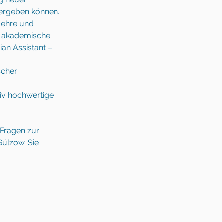
tergeben können. 
Lehre und 
re akademische 
an Assistant – 
scher 
tiv hochwertige 
 Fragen zur 
Gülzow
. Sie 