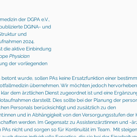
lmedizin der DGPA e.V., 
publizierte DGINA- und 
truktur und 
ufnahmen 2024. 
t die aktive Einbindung 
ppe 
Physician 
llung der vorliegenden 
 betont wurde, sollen PAs keine Ersatzfunktion einer bestimm
otfallmedizin übernehmen. Wir möchten jedoch hervorheben,
klar dem ärztlichen Dienst zugeordnet ist und eine Ergänzun
taufnahmen darstellt. Dies sollte bei der Planung der person
chen Personals berücksichtigt und zusätzlich zu den 
nt:innen und in Abhängigkeit von den Versorgungsstufen der 
schaffen werden. Im Gegensatz zu Assistenzärztinnen und -ärz
n PAs nicht und sorgen so für Kontinuität im Team.  Mit steig
auch deren individuelle Expertise, die sie bei der Einarbeitun