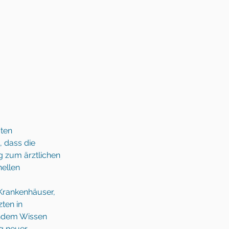
ten 
 dass die 
g zum ärztlichen 
ellen 
Krankenhäuser, 
ten in 
endem Wissen 
g neuer 