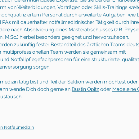
orm von Weiterbildungen, Vorträgen oder Skills-Trainings wei
hochqualifiziertem Personal durch erweiterte Aufgaben, wie 
 PAs mit dauerhafter notfallmedizinischer Tätigkeit durch ih
ndere nach Absolvierung eines Masterabschlusses (z.B. Physici
n, 
M.Sc
.) hierbei besonders geeignet und hervorzuheben.  
erden zukünftig fester Bestandteil des ärztlichen Teams deut
 multiprofessionellen Team werden sie gemeinsam mit 
 und Notfallpflegefachpersonen für eine strukturierte, qualita
nenversorgung sorgen. 
medizin tätig bist und Teil der Sektion werden möchtest oder
dann wende Dich doch gerne an 
Dustin Opitz
 oder 
Madeleine 
Austausch! 
on Notfallmedizin