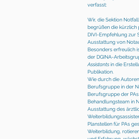
verfasst:  
Wir, die Sektion Notfal
begrüßen die kürzlich 
DIVI-Empfehlung zur S
Ausstattung von Nota
Besonders erfreulich is
der DGINA-Arbeitsgru
Assistants
 in die Erste
Publikation.  
Wie durch die Autoren
Berufsgruppe in der N
Berufsgruppe der PAs 
Behandlungsteam in No
Ausstattung des ärztli
Weiterbildungsassiste
Planstellen für PAs ge
Weiterbildung, rotiere
und Erfahrung, wächst 