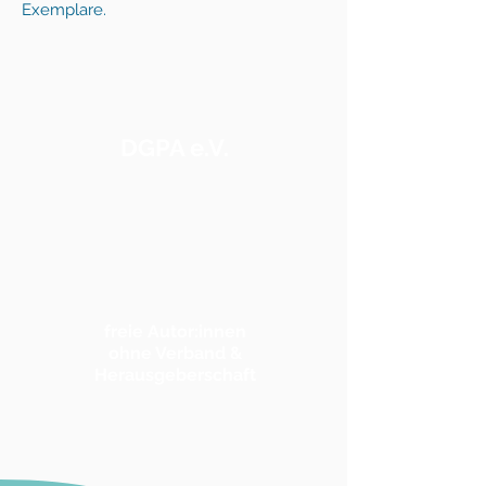
Exemplare.
DGPA e.V.
freie Autor:innen
ohne Verband &
Herausgeberschaft