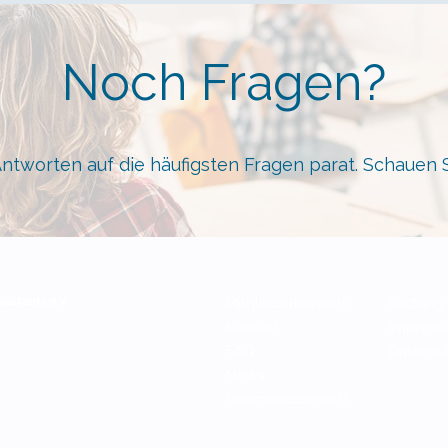
Noch Fragen?
ntworten auf die häufigsten Fragen parat. Schauen 
sistants e.V.
Mitgliederbereich
Satzu
ng
Kontakt
Impr
ess
FAQ
Datensc
News
Downloadbereich