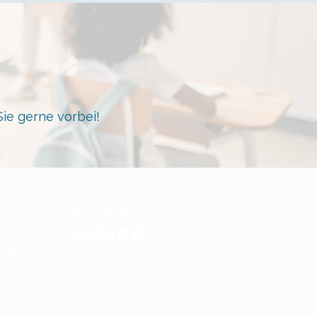
Sie gerne
vorbei
!
Social Media
um
h
utz