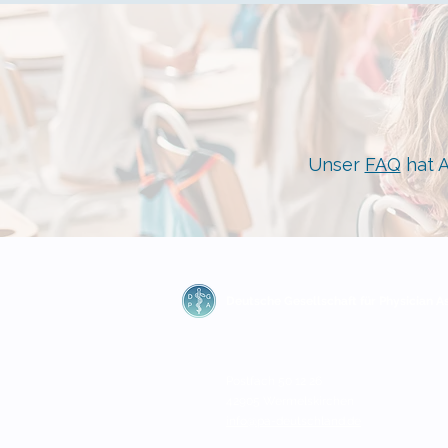
Unser
FAQ
hat A
Deutsche Gesellschaft
für
Physician As
Postfach 50 12 26
42905 Wermelskirchen
info@pa-deutschland.de