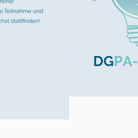
reihe!
ie Teilnahme und
st stattfinden!