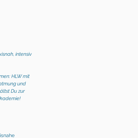
isnah, intensiv 
men: HLW mit 
beatmung und 
ltst Du zur 
 Akademie! 
xisnahe 