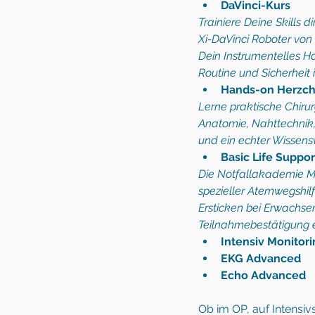
DaVinci-Kurs 
Trainiere Deine Skills
Xi-DaVinci Roboter von I
Dein Instrumentelles Ha
Routine und Sicherheit 
Hands-on Herzchi
Lerne praktische Chiru
Anatomie, Nahttechnik, 
und ein echter Wissensv
Basic Life Suppor
Die Notfallakademie M
spezieller Atemwegshil
Ersticken bei Erwachse
Teilnahmebestätigung ei
Intensiv Monitori
EKG Advanced 
Echo Advanced 
Ob im OP, auf Intensiv