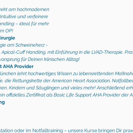
 direkt am hochmodernen 
ntuitive und verfeinere 
ndling – ideal für mehr 
im OP! 
rurgie 
rgie am Schweineherz - 
Apical-Cuff Handling, mit Einführung in die LVAD-Therapie. Prax
orsprung für Deinen klinischen Alltag! 
t AHA Provider 
ünchen lehrt hochwertiges Wissen zu lebensrettenden Maßnah
fe, die Rettungskette der American Heart Association, Notfall
nen, Kindern und Säuglingen und vieles mehr! Anschließend erhä
n offizielles Zertifikat als Basic Life Support AHA Provider der
ng 
station oder im Notfalltraining – unsere Kurse bringen Dir pra